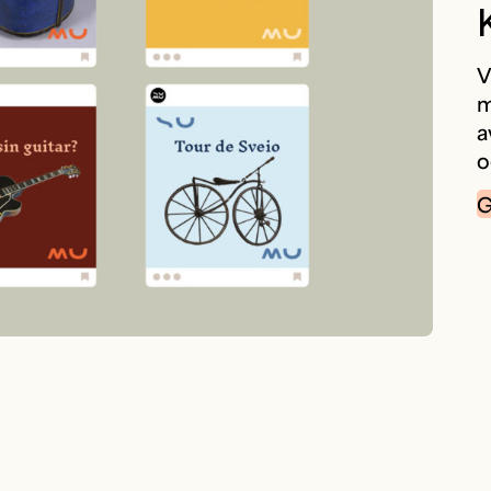
V
m
a
o
G