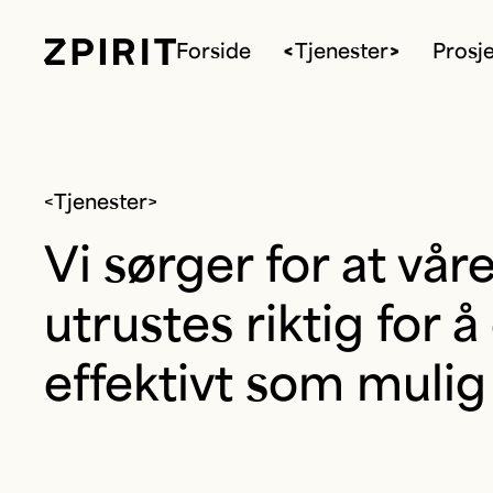
Forside
Tjenester
Prosj
<Tjenester>
Vi sørger for at vå
utrustes riktig for 
effektivt som mulig i