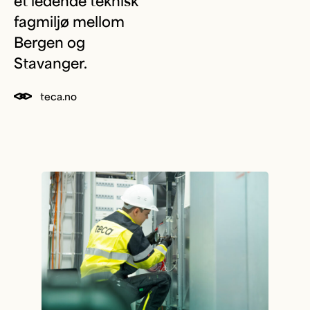
et ledende teknisk
fagmiljø mellom
Bergen og
Stavanger.
teca.no