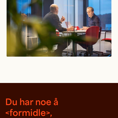
Du har noe å
<formidle>,