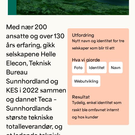
Med nær 200
ansatte og over 130
Utfordring
Nytt navn og identitet for tre
års erfaring, gikk
selskaper som blir til ett
selskapene Helle
Hva vi gjorde
Elecon, Teknisk
Foto
Identitet
Navn
Bureau
Sunnhordland og
Webutvikling
KES i 2022 sammen
Resultat
og dannet Teca –
Tydelig, enkel identitet som
Sunnhordlands
raskt ble omfavnet internt
største tekniske
og hos kunder
totalleverandør, og